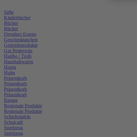
Säfte
Kinderbücher
Bücher
Bücher
Dresdner Essenz
Geschenktaschen
Getreideprodukte
Gut Pesterwitz
Haribo / Trolli
Haushaltwaren
Honig
Huhn
Präsentkorb
Präsentkorb
Präsentkorb
Präsentkorb
Rampe
Regionale Produkte
Regionale Produkte
Schiefertafeln
Schulcafé
Spielzeug
Spielzeug