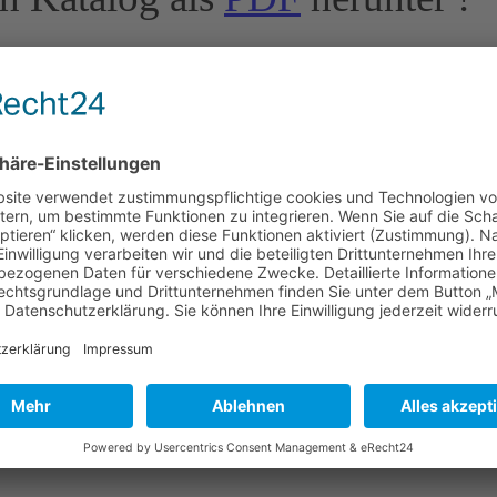
durch die verschiedenen Abteilungen.
og auch
Downloaden
oder als Ringbuch bekommen.
hat sich der Fehlerteufel eingeschlichen?
ir möchten uns ständig optimieren!
stellfunktion ist in Arbeit
ie Vervielfältigung ist untersagt! Änderungen vorbehalten. Preise sind