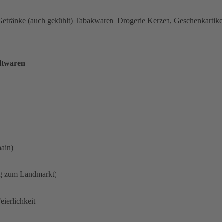
 Getränke (auch gekühlt) Tabakwaren Drogerie Kerzen, Geschenkarti
ltwaren
ain)
ng zum Landmarkt)
ierlichkeit