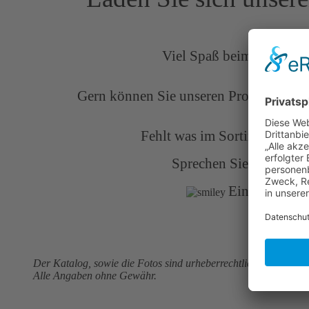
Viel Spaß beim Stöbern 
Gern können Sie unseren Produktkatal
Fehlt was im Sortiment oder 
Sprechen Sie uns an! W
Eine online Be
Der Katalog, sowie die Fotos sind urheberrechtlich geschützt. D
Alle Angaben ohne Gewähr.