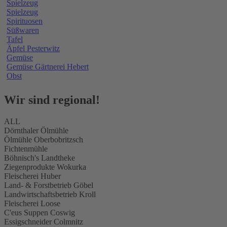
Spielzeug
Spielzeug
Spirituosen
Süßwaren
Tafel
Äpfel Pesterwitz
Gemüse
Gemüse Gärtnerei Hebert
Obst
Wir sind regional!
ALL
Dörnthaler Ölmühle
Ölmühle Oberbobritzsch
Fichtenmühle
Böhnisch's Landtheke
Ziegenprodukte Wokurka
Fleischerei Huber
Land- & Forstbetrieb Göbel
Landwirtschaftsbetrieb Kroll
Fleischerei Loose
C'eus Suppen Coswig
Essigschneider Colmnitz