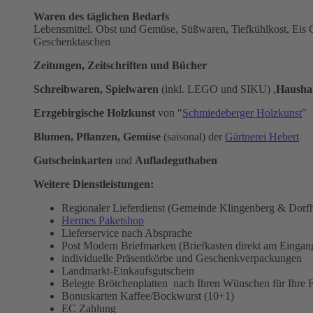
Waren des täglichen Bedarfs
Lebensmittel, Obst und Gemüse, Süßwaren, Tiefkühlkost, Eis
Geschenktaschen
Zeitungen, Zeitschriften und Bücher
Schreibwaren, Spielwaren
(inkl. LEGO und SIKU) ,
Hausha
Erzgebirgische Holzkunst
von "
Schmiedeberger Holzkunst
"
Blumen, Pflanzen, Gemüse
(saisonal) der
Gärtnerei Hebert
Gutscheinkarten
und
Aufladeguthaben
Weitere Dienstleistungen:
Regionaler Lieferdienst (Gemeinde Klingenberg & Dorfh
Hermes Paketshop
Lieferservice nach Absprache
Post Modern Briefmarken (Briefkasten direkt am Einga
individuelle Präsentkörbe und Geschenkverpackungen
Landmarkt-Einkaufsgutschein
Belegte Brötchenplatten nach Ihren Wünschen für Ihre Fe
Bonuskarten Kaffee/Bockwurst (10+1)
EC Zahlung