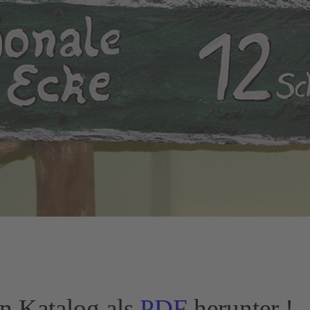
en Katalog als
PDF
herunter !